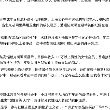
在成年后形成补偿性心理机制。上海某心理咨询机构数据显示，68%自
。当北京胡同里共用卫生间的成长经历，遭遇陆家嘴金融精英的纸醉金迷
出的"流动的现代性"中，名牌包袋成为抵御不确定性的心理锚点。某二
万却持有5件以上奢侈品，这种消费倒挂现象折射出深层的身份焦虑。
高端婚介所调研显示，目标年收入500万以上男性的女性会员，普遍接
资源置换的行为，实则是将自我物化为待价而沽的商品。
好容貌视为原始资本，用情绪价值兑换物质回报时，她们在获得短期利
略"中，精确到香水前中后调的细节设计，恰是存在主义所述"自我客体化"
交媒体营造的景观社会中，小红书博主人均百万年薪的虚假图景，与统计
生出"假性富裕认同"，驱使部分女性陷入超前消费的漩涡。
示，参与社区志愿服务的物质主义者，6个月后奢侈品购买欲下降37%