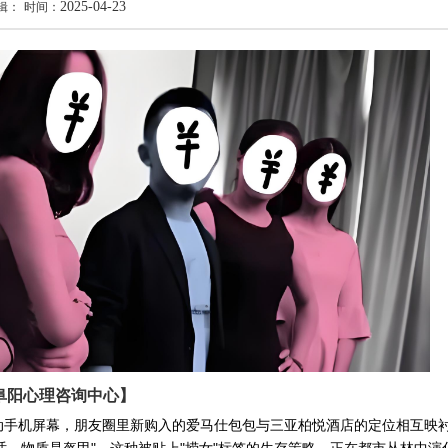
2025-04-23
辑：
时间：
阜阳心理咨询中心】
动手机屏幕，朋友圈里新购入的爱马仕包包与三亚柏悦酒店的定位相互映
话，物质是盔甲"。这种被贴上"捞女"标签的生存策略，正在都市丛林中演