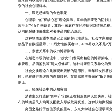
杂的社会心理样本。
一、匮乏感铸造的金色牢笼
心理学中的"稀缺心态"理论揭示，童年物质匮乏的阴影往往
质至上"的女性来访者，其原生家庭存在经济拮据或情感忽视
认同的裂缝便催生出对奢侈品的病态迷恋。
这种物质追逐本质是安全感的替代性满足。社会学家鲍曼指
侈品平台数据显示，90后女性购买者中，43%月收入不足2
二、亲密关系中的权力博弈剧场
在婚恋市场的暗流中，"捞女"们发展出精密的博弈策略。某
象管理、品酒鉴赏等"阔太必修课"。这种将亲密关系异化为
社会交换理论在此展现出残酷的适用性。当年轻女性将姣
时，也在进行着缓慢的自我肢解。某情感博主曝光的"斩男攻
例证。
三、镜像社会中的认知突围
消费主义打造的"伪中产"幻象正在制造集体认知失调。社
布的城镇居民人均可支配收入形成荒诞反差。这种认知撕裂催
突围之路始于价值系统的重构。东京大学社会心理学研究显