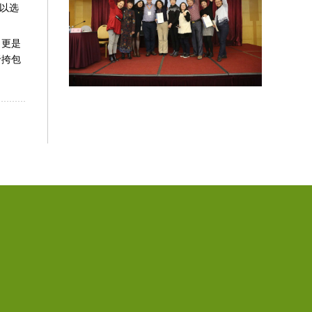
可以选
，更是
于挎包