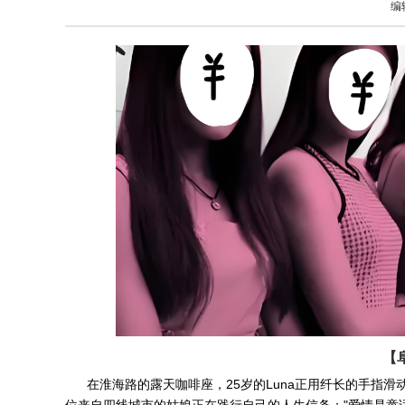
编
【
在淮海路的露天咖啡座，25岁的Luna正用纤长的手指滑
位来自四线城市的姑娘正在践行自己的人生信条："爱情是童