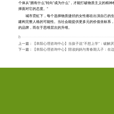
个体从"拥有什么"转向"成为什么"，才能打破物质主义的精
择面对它的态度。"
城市霓虹下，每个选择物质捷径的女性都在出演自己的生
建构完整人格的可能性。当社会能提供更多元的价值坐标系
的品牌，而在于思维层次的升维。
上一篇：
【阜阳心理咨询中心】当孩子说“不想上学”：破解
下一篇：
【阜阳心理咨询中心】陪读妈妈与青春期儿子：在