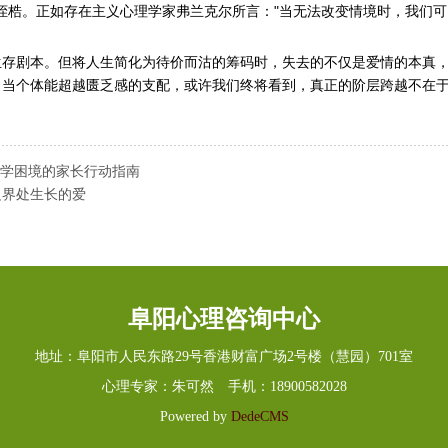
神桎梏。正如存在主义心理学家弗兰克尔所言："当无法改变情境时，我们
存剧本。但将人生简化为待价而沽的筹码时，失去的不仅是爱情的本真
，当个体能超越匮乏感的支配，或许我们终将看到，真正的阶层跨越不在
厌学困境的家长行动指南
边界处生长的爱
阜阳心理咨询中心
地址：阜阳市人民东路29号香港财富广场2号楼（慧园）701室
心理专家：朱可然 手机：18900582028
Powered by
DedeCMS